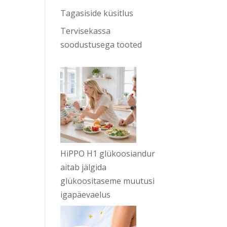
Tagasiside küsitlus
Tervisekassa
soodustusega tooted
HiPPO H1 glükoosiandur
aitab jälgida
glükoositaseme muutusi
igapäevaelus