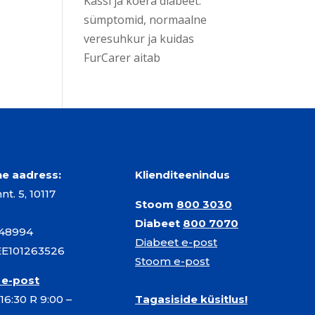
Kassi ja koera diabeet:
sümptomid, normaalne
veresuhkur ja kuidas
FurCarer aitab
ine aadress:
Klienditeenindus
t. 5, 10117
Stoom
800 3030
Diabeet
800 7070
548994
Diabeet e-post
EE101263526
Stoom e-post
 e-post
 16:30 R 9:00 –
Tagasiside küsitlus!