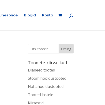
Uneapnoe
Blogid
Konto
Otsing
Toodete kiirvalikud
Diabeeditooted
Stoomihooldustooted
Nahahooldustooted
Tooted lastele
Kiirtestid