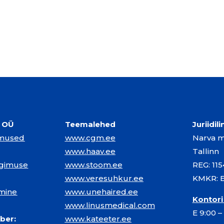
l OÜ
Teemalehed
Juriidil
imused
www.cgm.ee
Narva mn
www.haav.ee
Tallinn
ngimuse
www.stoom.ee
REG: 11
www.veresuhkur.ee
KMKR: 
mine
www.unehaired.ee
Kontori
www.linusmedical.com
E 9:00 –
ber:
www.kateeter.ee