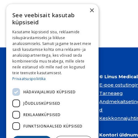
×
See veebisait kasutab
küpsiseid
Kasutame küpsiseid sisu, reklaamide
isikupärastamiseks ja liikluse
analüüsimiseks. Samuti jagame teavet meie
saidi kasutamise kohta oma reklaami- ja
analüüsipartneritega, kes võivad seda
kombineerida muu teabega, mille olete
neile esitanud või mille nad on kogunud
teie teenuste kasutamisest.
© Linus Medica
Privaatsuspoliitika
E-poe ostuting
HÄDAVAJALIKUD KÜPSISED
Tarneaeg
Andmekaitseti
JÕUDLUSKÜPSISED
d
REKLAAMKÜPSISED
Keskkonnajuhti
FUNKTSIONAALSED KÜPSISED
Kontori üldnum